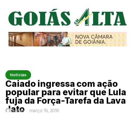
Notícias
Caiado ingressa com ação
popular para evitar que Lula
fuja da Força-Tarefa da Lava
Jato
Admin
março 16, 2016