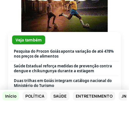
Veja também
Pesquisa do Procon Goiás aponta variação de até 478%
nos preços de alimentos
Saúde Estadual reforça medidas de prevenção contra
dengue e chikungunya durante a estiagem
Duas trilhas em Goiás integram catálogo nacional do
Ministério do Turismo
Goiás registra uma das maiores quedas do país nos
Início
POLÍTICA
SAÚDE
ENTRETENIMENTO
JN 
roubos de celulares
Escolas quilombolas passam a contar com micro-
ônibus para apoio pedagógico
Governo de Goiás estabelece emergência ambiental