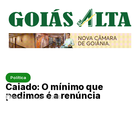
Política
Caiado: O mínimo que
pedimos é a renúncia
Admin
março 17, 2016