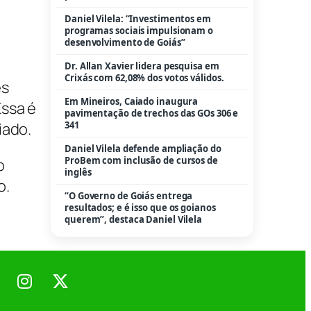
Daniel Vilela: “Investimentos em
programas sociais impulsionam o
desenvolvimento de Goiás”
Dr. Allan Xavier lidera pesquisa em
Crixás com 62,08% dos votos válidos.
es
Em Mineiros, Caiado inaugura
Essa é
pavimentação de trechos das GOs 306 e
iado.
341
Daniel Vilela defende ampliação do
ProBem com inclusão de cursos de
o
inglês
o.
“O Governo de Goiás entrega
resultados; e é isso que os goianos
querem”, destaca Daniel Vilela