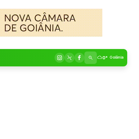
0°
Goiânia