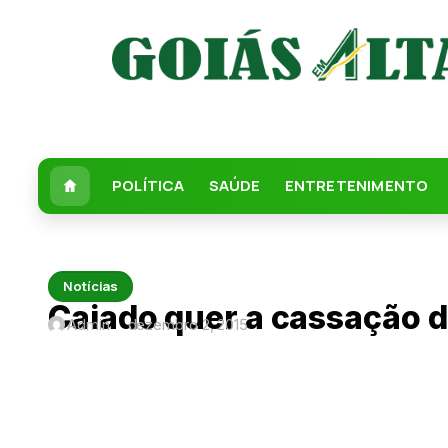
POLÍTICA
SAÚDE
ENTRETENIMENTO
Notícias
Caiado quer a cassação d
Admin
dezembro 2, 2015