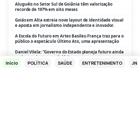
Aluguéis no Setor Sul de Goiânia têm valorização
recorde de 197% em oito meses
Goiás em Alta estreia novo layout de identidade visual
e aposta em jornalismo independente e inovador.
A Escola do Futuro em Artes Basileu França traz para o
público o espetáculo Último Ato, uma apresentação
Daniel Vilela: “Governo do Estado planeja futuro ainda
mais promissor para Goiás”
Início
POLÍTICA
SAÚDE
ENTRETENIMENTO
JN 
Daniel Vilela: “Investimentos em programas sociais
impulsionam o desenvolvimento de Goiás”
Dr. Allan Xavier lidera pesquisa em Crixás com 62,08%
dos votos válidos.
Em Mineiros, Caiado inaugura pavimentação de
trechos das GOs 306 e 341
Daniel Vilela defende ampliação do ProBem com
inclusão de cursos de inglês
“O Governo de Goiás entrega resultados; e é isso que os
goianos querem”, destaca Daniel Vilela