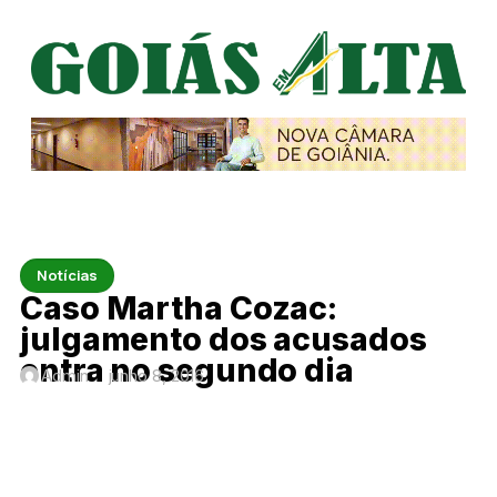
Notícias
Caso Martha Cozac:
julgamento dos acusados
entra no segundo dia
Admin
junho 8, 2016