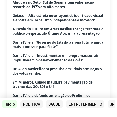
Aluguéis no Setor Sul de Goiânia têm valorização
recorde de 197% em oito meses
Goiás em Alta estreia novo layout de identidade visual
e aposta em jornalismo independente e inovador.
A Escola do Futuro em Artes Basileu França traz para o
público o espetáculo Último Ato, uma apresentação
Daniel Vilela: “Governo do Estado planeja futuro ainda
mais promissor para Goiás”
Daniel Vilela: “Investimentos em programas sociais
impulsionam o desenvolvimento de Goiás”
Dr. Allan Xavier lidera pesquisa em Crixás com 62,08%
dos votos válidos.
Em Mineiros, Caiado inaugura pavimentação de
trechos das GOs 306 e 341
Daniel Vilela defende ampliação do ProBem com
inclusão de cursos de inglês
Início
POLÍTICA
SAÚDE
ENTRETENIMENTO
JN 
“O Governo de Goiás entrega resultados; e é isso que os
goianos querem”, destaca Daniel Vilela