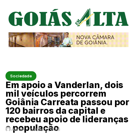
Sociedade
Em apoio a Vanderlan, dois
mil veículos percorrem
Goiânia Carreata passou por
120 bairros da capital e
recebeu apoio de lideranças
e população
Admin
outubro 1, 2016