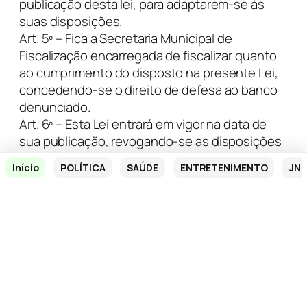
publicação desta lei, para adaptarem-se às
suas disposições.
Art. 5º – Fica a Secretaria Municipal de
Fiscalização encarregada de fiscalizar quanto
ao cumprimento do disposto na presente Lei,
concedendo-se o direito de defesa ao banco
denunciado.
Art. 6º – Esta Lei entrará em vigor na data de
sua publicação, revogando-se as disposições
em contrário.
Início
POLÍTICA
SAÚDE
ENTRETENIMENTO
JN 
X
Facebook
Copiar