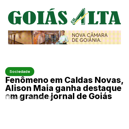
Sociedade
Fenômeno em Caldas Novas,
Alison Maia ganha destaque
em grande jornal de Goiás
Admin
março 1, 2016