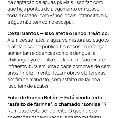
há captação de águas pluviais. Isso faz com
que haja pontos de alagamento em quase
toda a cidade; com vários locais intransitáveis,
a água não tem como escapar.
Cezar Santos — Isso afeta o lençol freático.
Além desse fator, a água se mistura ao esgoto
e afeta a saúde pública. Os casos de infecção
aumentam e doenças como a dengue, a
chikungunya e a zika se alastram. Não existe
infraestrutura em uma cidade com mais de cem
anos. Infeliz¬mente, fazem obras eleitoreiras
em fim de mandato, com asfalto de farinha.
Isso tem de acabar.
Euler de França Belém — Está sendo feito
“asfalto de farinha”, o chamado “sonrisal”?
Nem esse está sendo feito. O que há são
operações tapa-buracos, e muito malfeitas.