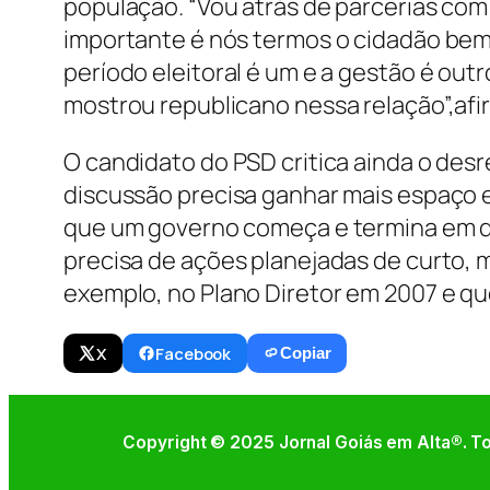
população. “Vou atrás de parcerias com
importante é nós termos o cidadão bem
período eleitoral é um e a gestão é out
mostrou republicano nessa relação”,afi
O candidato do PSD critica ainda o des
discussão precisa ganhar mais espaço e
que um governo começa e termina em q
precisa de ações planejadas de curto, m
exemplo, no Plano Diretor em 2007 e que
X
Facebook
Copiar
Copyright © 2025 Jornal Goiás em Alta®. To