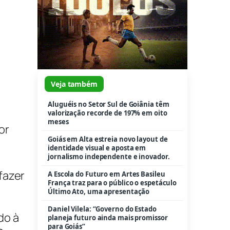
Veja também
Aluguéis no Setor Sul de Goiânia têm
valorização recorde de 197% em oito
meses
or
Goiás em Alta estreia novo layout de
identidade visual e aposta em
jornalismo independente e inovador.
fazer
A Escola do Futuro em Artes Basileu
França traz para o público o espetáculo
Último Ato, uma apresentação
Daniel Vilela: “Governo do Estado
do à
planeja futuro ainda mais promissor
para Goiás”