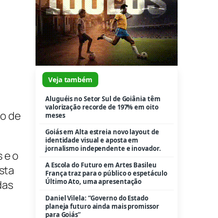
Veja também
Aluguéis no Setor Sul de Goiânia têm
valorização recorde de 197% em oito
po de
meses
Goiás em Alta estreia novo layout de
identidade visual e aposta em
jornalismo independente e inovador.
 e o
A Escola do Futuro em Artes Basileu
sta
França traz para o público o espetáculo
Último Ato, uma apresentação
das
Daniel Vilela: “Governo do Estado
planeja futuro ainda mais promissor
para Goiás”