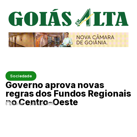
Sociedade
Governo aprova novas
regras dos Fundos Regionais
no Centro-Oeste
Admin
julho 8, 2016