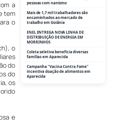
pessoas com nanismo
com a
te tem
Mais de 1,7 mil trabalhadores são
encaminhados ao mercado de
ara o
trabalho em Goiânia
ENEL ENTREGA NOVA LINHA DE
DISTRIBUIÇÃO DE ENERGIA EM
MORRINHOS
ch), o
Coleta seletiva beneficia diversas
liares
famílias em Aparecida
ção do
Campanha “Vacina Contra Fome”
incentiva doação de alimentos em
ios do
Aparecida
ia, os
lorido
osa e