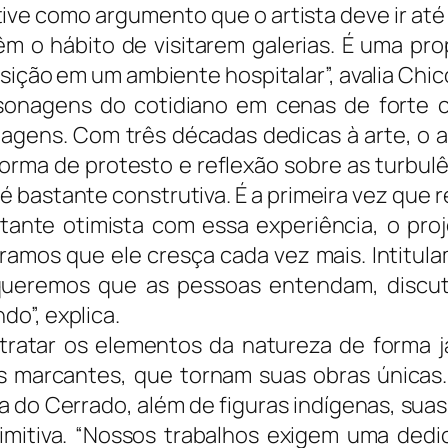
ive como argumento que o artista deve ir at
êm o hábito de visitarem galerias. É uma pr
sição em um ambiente hospitalar”, avalia Chic
sonagens do cotidiano em cenas de forte 
rdagens. Com três décadas dedicas à arte, o a
rma de protesto e reflexão sobre as turbul
 é bastante construtiva. É a primeira vez que r
ante otimista com essa experiência, o proj
eramos que ele cresça cada vez mais. Intitul
 queremos que as pessoas entendam, discu
o”, explica.
tratar os elementos da natureza de forma j
as marcantes, que tornam suas obras únicas
a do Cerrado, além de figuras indígenas, suas
mitiva. “Nossos trabalhos exigem uma dedi