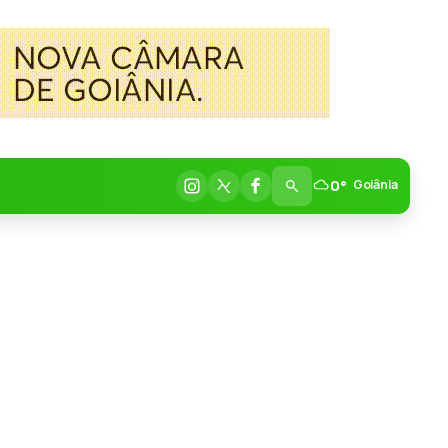
0°
Goiânia