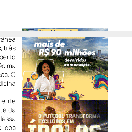
orânea
, três
berto
écima
as. O
icina
mente
ste da
 dessa
o dos