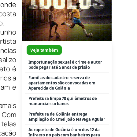
é onde
oposta
o.
cunho
rtista
ências
Veja também
ealizo
Importunação sexual é crime e autor
eto é
pode pegar até 5 anos de prisão
amos a
Famílias do cadastro reserva de
apartamentos são convocadas em
tam e
Aparecida de Goiânia
Prefeitura limpa 70 quilômetros de
mananciais urbanos
amais
. Com
Prefeitura de Goiânia entrega
ampliação do Cmei João Navega Aguiar
 telas
Aeroporto de Goiânia é um dos 12 da
cação
Infraero no país com banheiros para