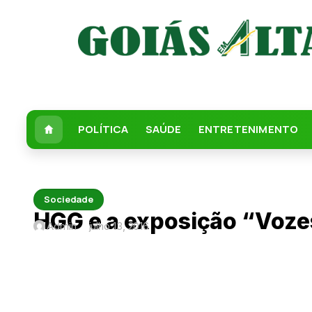
POLÍTICA
SAÚDE
ENTRETENIMENTO
Sociedade
HGG e a exposição “Voze
Admin
julho 13, 2016