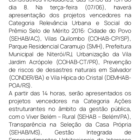
dia 8. Na terça-feira (07/06), haverá
apresentação dos projetos vencedores na
Categoria Relevância Urbana e Social do
Prêmio Selo de Mérito 2016: Cidade do Povo
(SEHAB/AC), Vilas Quilombo (COHAB-CP/SP),
Parque Residencial Caramujo (SMH), Prefeitura
Municipal de Niterói/RJ, Urbanização da Vila
Jardim Acrópole (COHAB-CT/PR), Prevenção
de riscos de desastres naturais em Salvador
(CONDER/BA) e Vila Hípica do Cristal (DEMHAB-
POA/RS).
A partir das 14 horas, serão apresentados os
projetos vencedores na Categoria Ações
estruturantes no âmbito da gestão pública,
com o Viver Belém – Rural (SEHAB – Belém/PA),
Transparência na Seleção da Casa Própria
(SEHAB/MS), Gestão Integrada de
Empreendimentos Habitacionais de Interesse