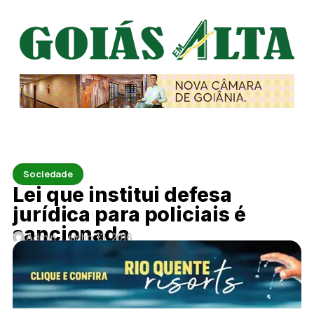
Sociedade
Lei que institui defesa
jurídica para policiais é
sancionada
Admin
junho 13, 2016