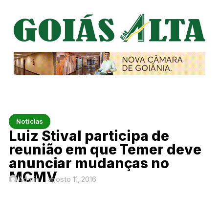
Notícias
Luiz Stival participa de
reunião em que Temer deve
anunciar mudanças no
MCMV
Admin
agosto 11, 2016