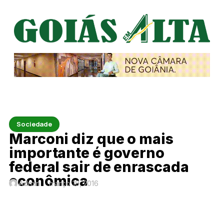
Sociedade
Marconi diz que o mais
importante é governo
federal sair de enrascada
econômica
Admin
março 18, 2016