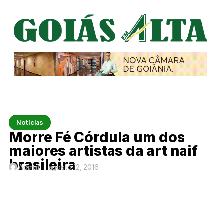
Notícias
Morre Fé Córdula um dos
maiores artistas da art naif
brasileira
Admin
agosto 12, 2016