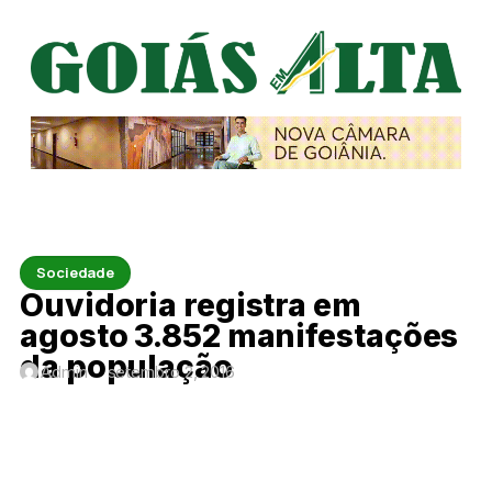
Sociedade
Ouvidoria registra em
agosto 3.852 manifestações
da população
Admin
setembro 2, 2016