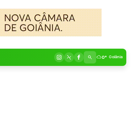
0°
Goiânia