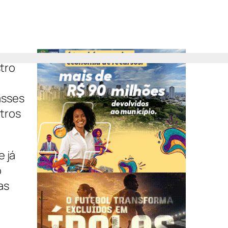
stro
asses
tros
e já
o
as