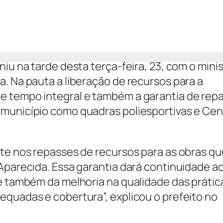
niu na tarde desta terça-feira, 23, com o mini
. Na pauta a liberação de recursos para a
e tempo integral e também a garantia de rep
 município como quadras poliesportivas e Cen
te nos repasses de recursos para as obras qu
 Aparecida. Essa garantia dará continuidade a
 e também da melhoria na qualidade das prátic
equadas e cobertura”, explicou o prefeito no