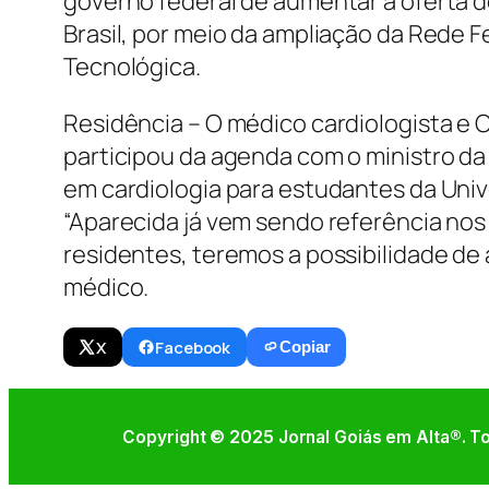
governo federal de aumentar a oferta d
Brasil, por meio da ampliação da Rede F
Tecnológica.
Residência – O médico cardiologista e
participou da agenda com o ministro da 
em cardiologia para estudantes da Univ
“Aparecida já vem sendo referência no
residentes, teremos a possibilidade de
médico.
X
Facebook
Copiar
Copyright © 2025 Jornal Goiás em Alta®. To