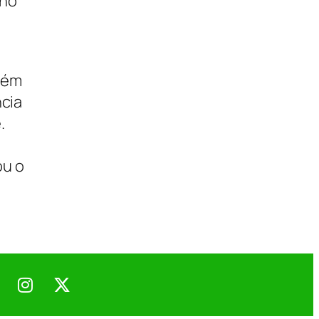
 no
bém
ncia
.
ou o