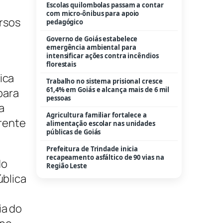
Escolas quilombolas passam a contar
com micro-ônibus para apoio
ursos
pedagógico
Governo de Goiás estabelece
emergência ambiental para
intensificar ações contra incêndios
florestais
ica
Trabalho no sistema prisional cresce
61,4% em Goiás e alcança mais de 6 mil
para
pessoas
a
Agricultura familiar fortalece a
rente
alimentação escolar nas unidades
públicas de Goiás
Prefeitura de Trindade inicia
recapeamento asfáltico de 90 vias na
do
Região Leste
ública
ia do