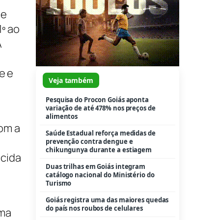
de
1º ao
A
e e
Veja também
Pesquisa do Procon Goiás aponta
variação de até 478% nos preços de
alimentos
om a
Saúde Estadual reforça medidas de
prevenção contra dengue e
chikungunya durante a estiagem
ecida
Duas trilhas em Goiás integram
catálogo nacional do Ministério do
Turismo
Goiás registra uma das maiores quedas
do país nos roubos de celulares
uma