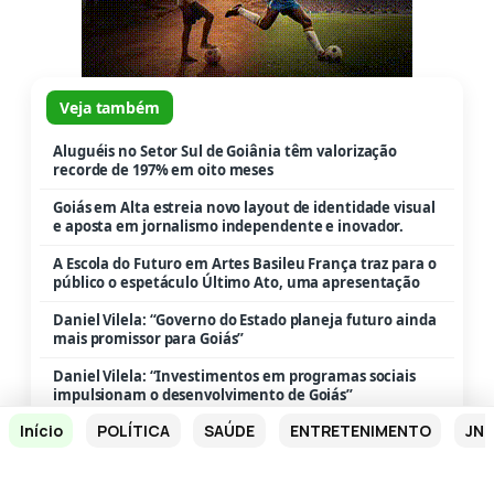
Veja também
Aluguéis no Setor Sul de Goiânia têm valorização
recorde de 197% em oito meses
Goiás em Alta estreia novo layout de identidade visual
e aposta em jornalismo independente e inovador.
A Escola do Futuro em Artes Basileu França traz para o
público o espetáculo Último Ato, uma apresentação
Daniel Vilela: “Governo do Estado planeja futuro ainda
mais promissor para Goiás”
Daniel Vilela: “Investimentos em programas sociais
impulsionam o desenvolvimento de Goiás”
Início
POLÍTICA
SAÚDE
ENTRETENIMENTO
JN 
Dr. Allan Xavier lidera pesquisa em Crixás com 62,08%
dos votos válidos.
Em Mineiros, Caiado inaugura pavimentação de