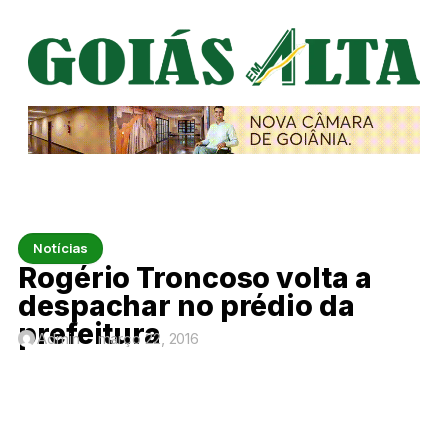
Notícias
Rogério Troncoso volta a
despachar no prédio da
prefeitura
Admin
março 22, 2016