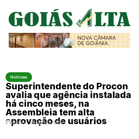
Notícias
Superintendente do Procon
avalia que agência instalada
há cinco meses, na
Assembleia tem alta
aprovação de usuários
Admin
outubro 3, 2016