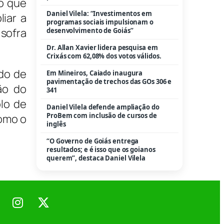
o que
Daniel Vilela: “Investimentos em
iar a
programas sociais impulsionam o
 sofra
desenvolvimento de Goiás”
Dr. Allan Xavier lidera pesquisa em
Crixás com 62,08% dos votos válidos.
do de
Em Mineiros, Caiado inaugura
pavimentação de trechos das GOs 306 e
ão do
341
lo de
Daniel Vilela defende ampliação do
ProBem com inclusão de cursos de
como o
inglês
“O Governo de Goiás entrega
resultados; e é isso que os goianos
querem”, destaca Daniel Vilela