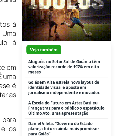
tos à
. Uma
ulo à
Veja também
Aluguéis no Setor Sul de Goiânia têm
te em
valorização recorde de 197% em oito
meses
“É uma
Goiás em Alta estreia novo layout de
ese é
identidade visual e aposta em
jornalismo independente e inovador.
tar as
A Escola do Futuro em Artes Basileu
França traz para o público o espetáculo
Último Ato, uma apresentação
 para
Daniel Vilela: “Governo do Estado
 e os
planeja futuro ainda mais promissor
para Goiás”