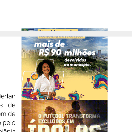
erlan
os de
ém de
o pelo
iânia