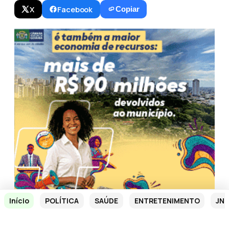
X
Facebook
Copiar
Início
POLÍTICA
SAÚDE
ENTRETENIMENTO
JN 