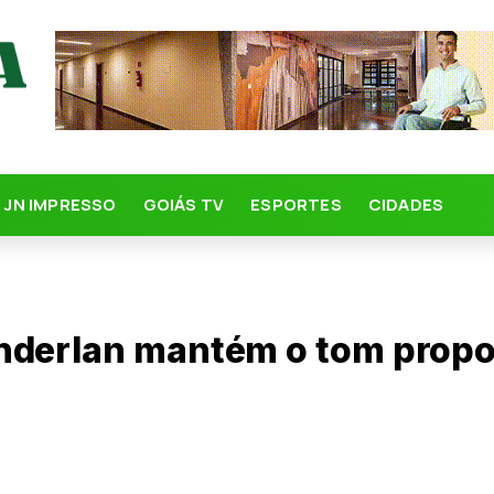
JN IMPRESSO
GOIÁS TV
ESPORTES
CIDADES
nderlan mantém o tom propo