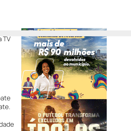
a TV
pate
ate.
idade