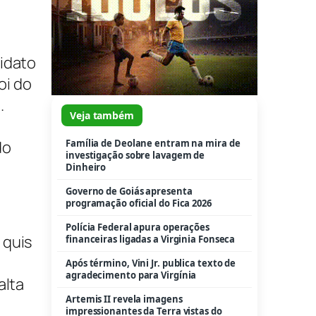
didato
oi do
.
Veja também
Família de Deolane entram na mira de
do
investigação sobre lavagem de
Dinheiro
Governo de Goiás apresenta
programação oficial do Fica 2026
Polícia Federal apura operações
 quis
financeiras ligadas a Virginia Fonseca
Após término, Vini Jr. publica texto de
agradecimento para Virgínia
alta
Artemis II revela imagens
impressionantes da Terra vistas do