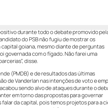
sitivo durante todo o debate promovido pel
andidato do PSB não fugiu de mostrar os
a capital goiana, mesmo diante de perguntas
foi governada com o fígado. Não farei uma
arcerias”, disse.
ende (PMDB) e de resultados das últimas
ão de Vanderlan nas intenções de voto e em
 acabou sendo alvo de ataques durante o deb
nter em torno das propostas para governar
 falar da capital, pois temos projetos para a c