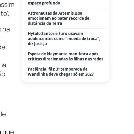
assim
espaço profundo
to”.
Astronautas da Artemis II se
emocionam ao bater recorde de
distância da Terra
s na
Hytalo Santos e Euro usavam
adolescentes como “moeda de troca”,
diz Justiça
de
Esposa de Neymar se manifesta após
críticas direcionadas às filhas nas redes
 na
Paciência, fãs: 3ª temporada de
ão
Wandinha deve chegar só em 2027
de
u que