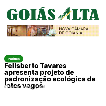
Política
Felisberto Tavares
apresenta projeto de
padronização ecológica de
lotes vagos
Admin
março 6, 2016