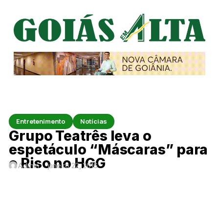
Entretenimento
Notícias
Grupo Teatrês leva o
espetáculo “Máscaras” para
o Riso no HGG
Admin
janeiro 22, 2016