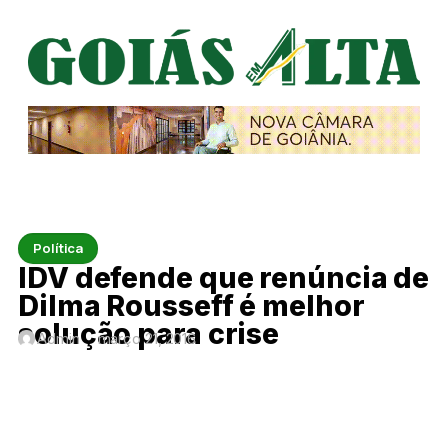
Política
IDV defende que renúncia de
Dilma Rousseff é melhor
solução para crise
Admin
março 21, 2016