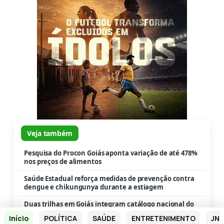
Veja também
Pesquisa do Procon Goiás aponta variação de até 478%
nos preços de alimentos
Saúde Estadual reforça medidas de prevenção contra
dengue e chikungunya durante a estiagem
Duas trilhas em Goiás integram catálogo nacional do
Ministério do Turismo
Início
POLÍTICA
SAÚDE
ENTRETENIMENTO
JN 