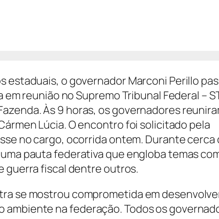
s estaduais, o governador Marconi Perillo pa
ia em reunião no Supremo Tribunal Federal – ST
Fazenda. Às 9 horas, os governadores reunir
Cármen Lúcia. O encontro foi solicitado pela
osse no cargo, ocorrida ontem. Durante cerca
m uma pauta federativa que engloba temas co
 guerra fiscal dentre outros.
stra se mostrou comprometida em desenvolve
o ambiente na federação. Todos os governad