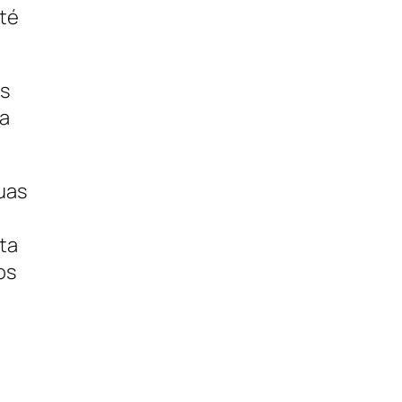
até
os
da
uas
ta
os