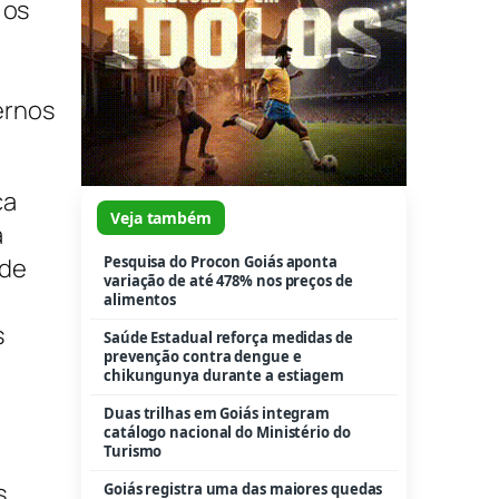
 os
n
ernos
ça
Veja também
a
Pesquisa do Procon Goiás aponta
nde
variação de até 478% nos preços de
alimentos
s
Saúde Estadual reforça medidas de
prevenção contra dengue e
chikungunya durante a estiagem
Duas trilhas em Goiás integram
catálogo nacional do Ministério do
Turismo
s
Goiás registra uma das maiores quedas