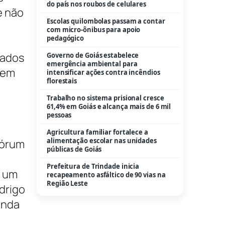
do país nos roubos de celulares
e não
Escolas quilombolas passam a contar
com micro-ônibus para apoio
pedagógico
tados
Governo de Goiás estabelece
emergência ambiental para
tem
intensificar ações contra incêndios
florestais
Trabalho no sistema prisional cresce
61,4% em Goiás e alcança mais de 6 mil
pessoas
Agricultura familiar fortalece a
alimentação escolar nas unidades
fórum
públicas de Goiás
Prefeitura de Trindade inicia
e um
recapeamento asfáltico de 90 vias na
Região Leste
drigo
enda