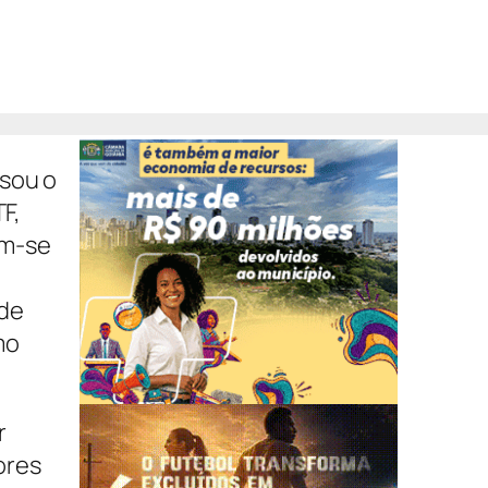
ssou o
F,
am-se
 de
mo
r
ores