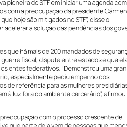
iva pioneira do STF em iniciar uma agenda com
itos com a preocupação da presidente Cárme
que hoje são mitigados no STF”, disse o
r acelerar a solução das pendências dos gov
es que há mais de 200 mandados de seguran
guerra fiscal, disputa entre estados e que el
 os entes federativos. “Demonstrou uma gra
rio, especialmente pediu empenho dos
s de referência para as mulheres presidiária
 à luz fora do ambiente carcerário”, afirmou
 preocupação com o processo crescente de
usive que parte dela vem de pessoas que meno