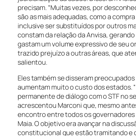
precisam. “Muitas vezes, por desconhe
são as mais adequadas, como a compra
inclusive ser substituídos por outros
constam da relação da Anvisa, gerand
gastam um volume expressivo de seu or
trazido prejuízo a outras áreas, que a
salientou.
Eles também se disseram preocupados c
aumentam muito o custo dos estados. 
permanente de diálogo com o STF no sen
acrescentou Marconi que, mesmo antes 
encontro entre todos os governadores
Maia. O objetivo era avançar na discu
constitucional que estão tramitando e