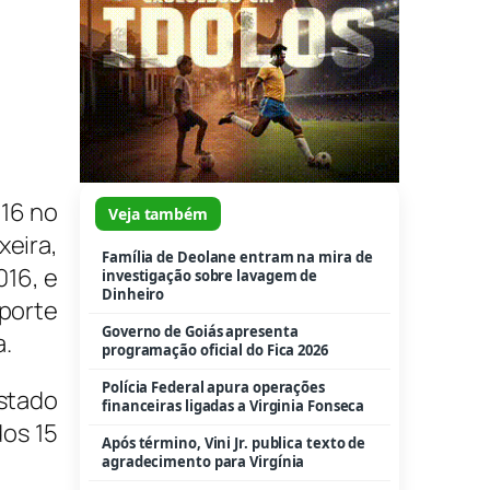
16 no
Veja também
xeira,
Família de Deolane entram na mira de
016, e
investigação sobre lavagem de
Dinheiro
porte
Governo de Goiás apresenta
a.
programação oficial do Fica 2026
Polícia Federal apura operações
Estado
financeiras ligadas a Virginia Fonseca
dos 15
Após término, Vini Jr. publica texto de
agradecimento para Virgínia