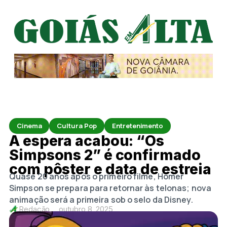
Cinema
Cultura Pop
Entretenimento
A espera acabou: “Os
Simpsons 2” é confirmado
com pôster e data de estreia
Quase 20 anos após o primeiro filme, Homer
Simpson se prepara para retornar às telonas; nova
animação será a primeira sob o selo da Disney.
Redação
outubro 8, 2025