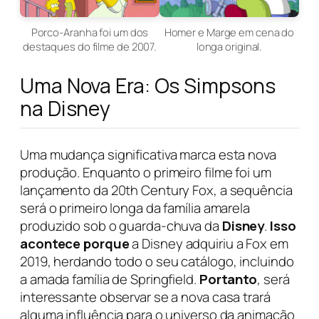
Porco-Aranha foi um dos
Homer e Marge em cena do
destaques do filme de 2007.
longa original.
Uma Nova Era: Os Simpsons
na Disney
Uma mudança significativa marca esta nova
produção. Enquanto o primeiro filme foi um
lançamento da 20th Century Fox, a sequência
será o primeiro longa da família amarela
produzido sob o guarda-chuva da
Disney
.
Isso
acontece porque
a Disney adquiriu a Fox em
2019, herdando todo o seu catálogo, incluindo
a amada família de Springfield.
Portanto
, será
interessante observar se a nova casa trará
alguma influência para o universo da animação