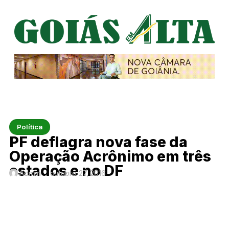
Política
PF deflagra nova fase da
Operação Acrônimo em três
estados e no DF
Admin
outubro 27, 2016