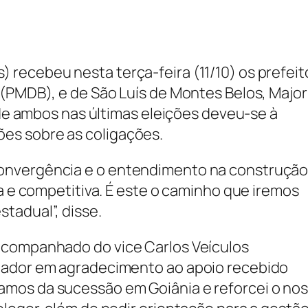
recebeu nesta terça-feira (11/10) os prefeit
 (PMDB), e de São Luís de Montes Belos, Major
a de ambos nas últimas eleições deveu-se à
es sobre as coligações.
onvergência e o entendimento na construção
da e competitiva. É este o caminho que iremos
tadual”, disse.
acompanhado do vice Carlos Veículos
nador em agradecimento ao apoio recebido
mos da sucessão em Goiânia e reforcei o no