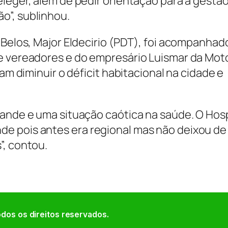
leger, além de pedir orientação para a gestão,
o”, sublinhou.
 Belos, Major Eldecirio (PDT), foi acompanhad
de vereadores e do empresário Luismar da Mot
sam diminuir o déficit habitacional na cidade e
rande e uma situação caótica na saúde. O Hosp
e pois antes era regional mas não deixou de
”, contou.
dos os direitos reservados.