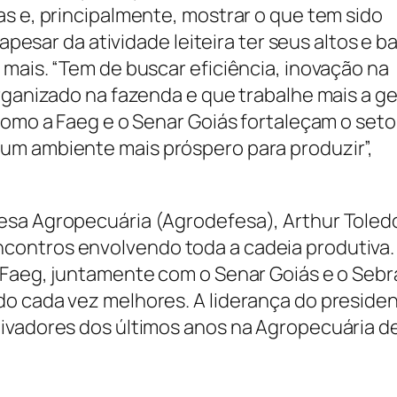
as e, principalmente, mostrar o que tem sido
 apesar da atividade leiteira ter seus altos e ba
mais. “Tem de buscar eficiência, inovação na
rganizado na fazenda e que trabalhe mais a g
como a Faeg e o Senar Goiás fortaleçam o seto
um ambiente mais próspero para produzir”,
esa Agropecuária (Agrodefesa), Arthur Toled
ontros envolvendo toda a cadeia produtiva.
 Faeg, juntamente com o Senar Goiás e o Seb
o cada vez melhores. A liderança do preside
tivadores dos últimos anos na Agropecuária d