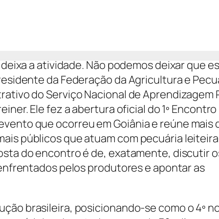
e deixa a atividade. Não podemos deixar que e
presidente da Federação da Agricultura e Pecu
rativo do Serviço Nacional de Aprendizagem 
iner. Ele fez a abertura oficial do 1º Encontro
evento que ocorreu em Goiânia e reúne mais d
ais públicos que atuam com pecuária leiteir
osta do encontro é de, exatamente, discutir o
 enfrentados pelos produtores e apontar as
ção brasileira, posicionando-se como o 4º n