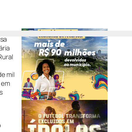
ssa
ária
Rural
e mil
a em
s
Veja também
Família de Deolane entram na mira de
o
investigação sobre lavagem de
Dinheiro