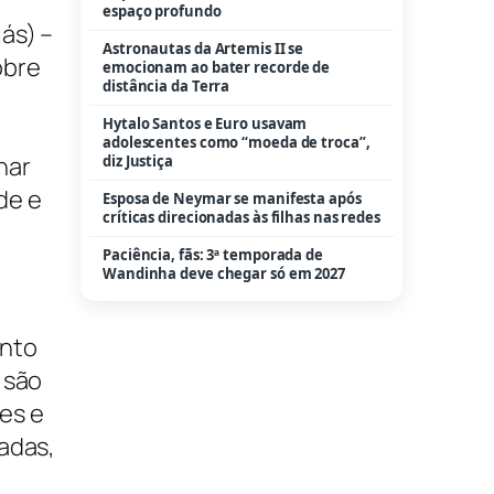
a
Wandinha deve chegar só em 2027
ás) –
obre
nar
de e
ento
 são
es e
adas,
e