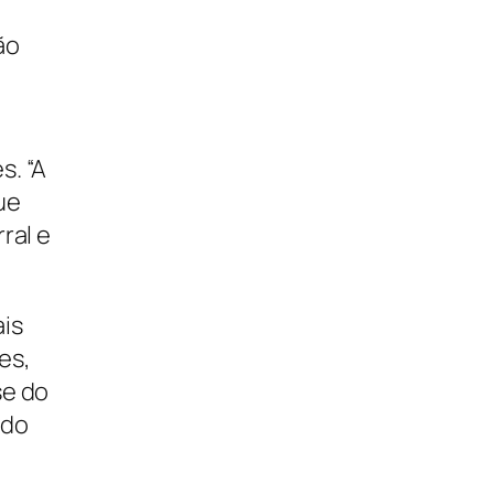
ão
s. “A
ue
ral e
ais
es,
se do
ido