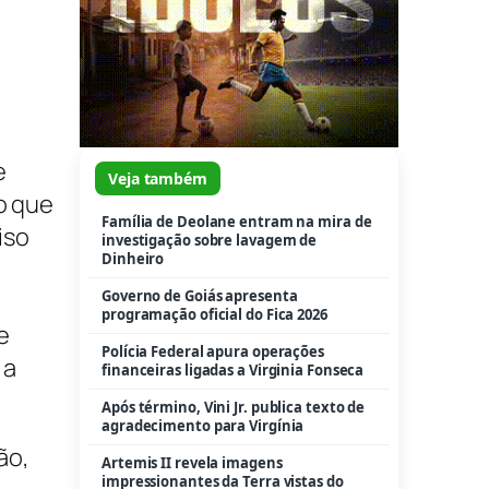
Governo de Goiás apresenta
programação oficial do Fica 2026
Polícia Federal apura operações
o
financeiras ligadas a Virginia Fonseca
Após término, Vini Jr. publica texto de
agradecimento para Virgínia
e
Artemis II revela imagens
o que
impressionantes da Terra vistas do
iso
espaço profundo
Astronautas da Artemis II se
emocionam ao bater recorde de
distância da Terra
e
Hytalo Santos e Euro usavam
 a
adolescentes como “moeda de troca”,
diz Justiça
Esposa de Neymar se manifesta após
críticas direcionadas às filhas nas redes
ão,
Paciência, fãs: 3ª temporada de