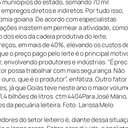
6 munícipios do estado, somando 70 mil
empregos diretos e indiretos. Por tudo isso,
omia goiana. De acordo com especialistas
ações insistem em permear a atividade, com
dos elos da cadeia produtiva do leite,
reços, em mais de 40%, elevando os custos d
e o preço pago pelo leite é o principal motiv
 envolvendo produtores e indústrias. “É prec
tor possa trabalhar com mais segurança. Não
uro, que é o produtor”, enfatiza. Outro fator
s, já que Goiás teve neste ano o maior volum
1,4 bilhões de litros. ctm 4404Para José Mário,
 da pecuária leiteira. Foto: Larissa Melo
res do setor leiteiro é, diante dessa situaç