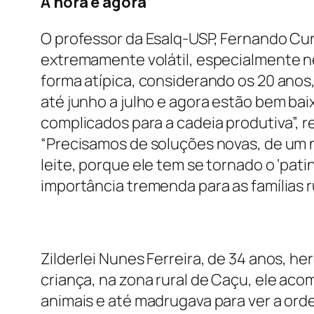
A hora é agora
O professor da Esalq-USP, Fernando Cur
extremamente volátil, especialmente 
forma atípica, considerando os 20 anos
até junho a julho e agora estão bem bai
complicados para a cadeia produtiva”, re
“Precisamos de soluções novas, de um 
leite, porque ele tem se tornado o ‘pat
importância tremenda para as famílias rur
Zilderlei Nunes Ferreira, de 34 anos, h
criança, na zona rural de Caçu, ele ac
animais e até madrugava para ver a orde