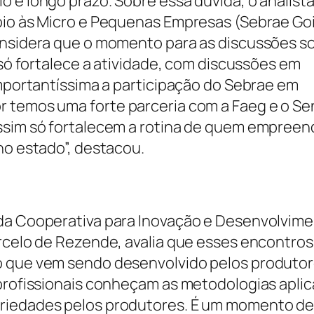
 e longo prazo. Sobre essa dúvida, o analist
oio às Micro e Pequenas Empresas (Sebrae Goi
considera que o momento para as discussões s
 só fortalece a atividade, com discussões em
importantíssima a participação do Sebrae em
r temos uma forte parceria com a Faeg e o Se
assim só fortalecem a rotina de quem empreen
no estado”, destacou.
 da Cooperativa para Inovação e Desenvolvim
arcelo de Rezende, avalia que esses encontros
o que vem sendo desenvolvido pelos produtor
 profissionais conheçam as metodologias aplic
priedades pelos produtores. É um momento d