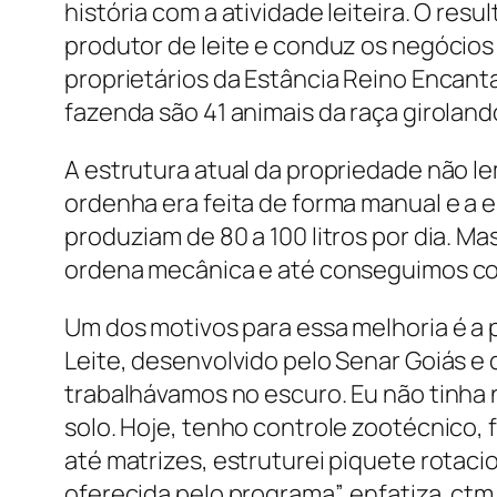
história com a atividade leiteira. O resu
produtor de leite e conduz os negócios
proprietários da Estância Reino Encanta
fazenda são 41 animais da raça giroland
A estrutura atual da propriedade não l
ordenha era feita de forma manual e a e
produziam de 80 a 100 litros por dia. M
ordena mecânica e até conseguimos con
Um dos motivos para essa melhoria é a p
Leite, desenvolvido pelo Senar Goiás e
trabalhávamos no escuro. Eu não tinha 
solo. Hoje, tenho controle zootécnico
até matrizes, estruturei piquete rotaci
oferecida pelo programa”, enfatiza. ctm