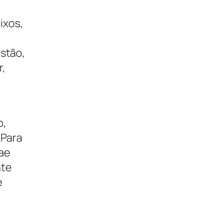
ixos,
estão,
r,
o,
 Para
rae
nte
e