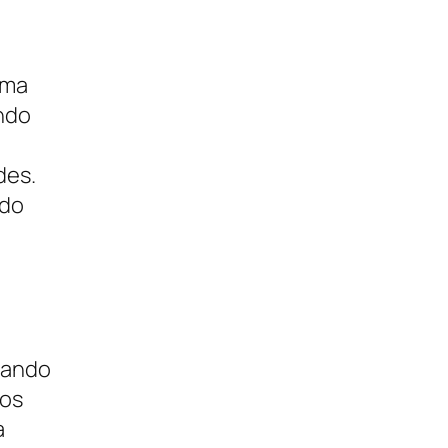
uma
ndo
des.
 do
Quando
 os
a