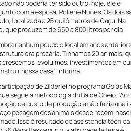
ltado não poderia ter sido outro: hoje, ele é
 junto com a esposa, Poliene Nunes. Os dois s
do, localizada a 25 quilômetros de Caçu. Na
o, que produzem de 650 a 800 litros por dia
embra nenhum pouco o local em anos anteriore
strutura era precária. Tínhamos 20 animais, q
as crescemos, evoluímos, investimentos em cur
struir nossa casa”, informa.
articipação de Zilderlei no programa Goiás M
 que segue a metodologia do Balde Cheio. “Ant
noção de custo de produção e não fazia análi
, faço pesagem dos animais desde recém-nasc
onado. Isso é resultado de assistência técnica
 4267Para Bassamurfo, a atividade leiteira é