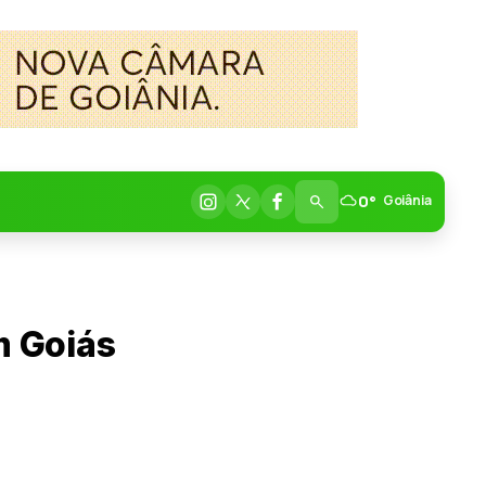
0°
Goiânia
m Goiás