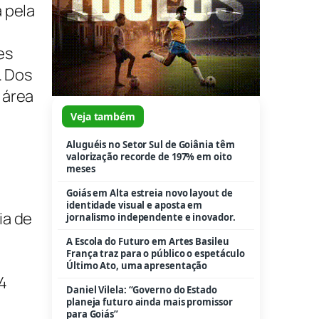
 pela
es
. Dos
 área
m
Veja também
Aluguéis no Setor Sul de Goiânia têm
valorização recorde de 197% em oito
meses
Goiás em Alta estreia novo layout de
identidade visual e aposta em
ia de
jornalismo independente e inovador.
A Escola do Futuro em Artes Basileu
França traz para o público o espetáculo
Último Ato, uma apresentação
4
Daniel Vilela: “Governo do Estado
planeja futuro ainda mais promissor
para Goiás”