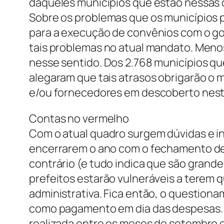
daqueles municípios que estão nessas 
Sobre os problemas que os municípios
para a execução de convênios com o go
tais problemas no atual mandato. Meno
nesse sentido. Dos 2.768 municípios q
alegaram que tais atrasos obrigarão o m
e/ou fornecedores em descoberto nest
Contas no vermelho
Com o atual quadro surgem dúvidas e i
encerrarem o ano com o fechamento de
contrário (e tudo indica que são grand
prefeitos estarão vulneráveis a terem 
administrativa. Fica então, o question
como pagamento em dia das despesas. 
realizada entre os meses de setembro 