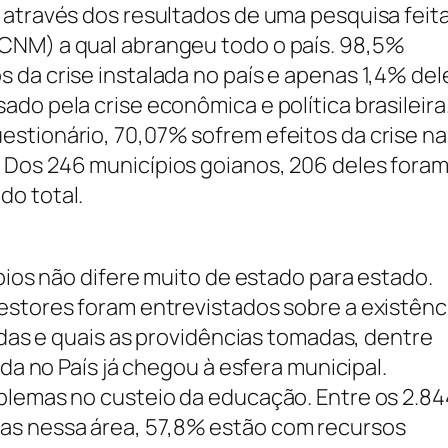
 através dos resultados de uma pesquisa feita
CNM) a qual abrangeu todo o país. 98,5%
 da crise instalada no país e apenas 1,4% del
do pela crise econômica e política brasileira
stionário, 70,07% sofrem efeitos da crise na
 Dos 246 municípios goianos, 206 deles fora
do total.
ípios não difere muito de estado para estado.
estores foram entrevistados sobre a existênc
gidas e quais as providências tomadas, dentre
ada no País já chegou à esfera municipal.
blemas no custeio da educação. Entre os 2.84
as nessa área, 57,8% estão com recursos