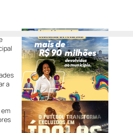
e
cipal
dades
r a
o em
ores