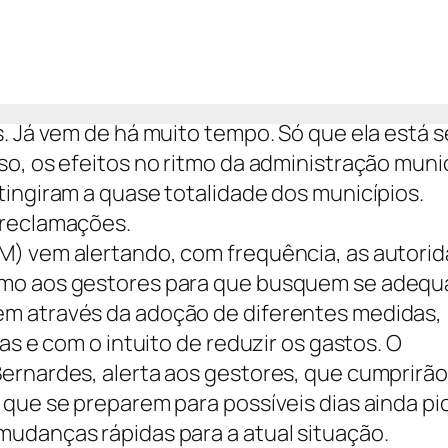
. Já vem de há muito tempo. Só que ela está s
o, os efeitos no ritmo da administração muni
tingiram a quase totalidade dos municípios.
 reclamações.
M) vem alertando, com frequência, as autori
omo aos gestores para que busquem se adequa
m através da adoção de diferentes medidas,
as e com o intuito de reduzir os gastos. O
Bernardes, alerta aos gestores, que cumprirã
 que se preparem para possíveis dias ainda pi
udanças rápidas para a atual situação.