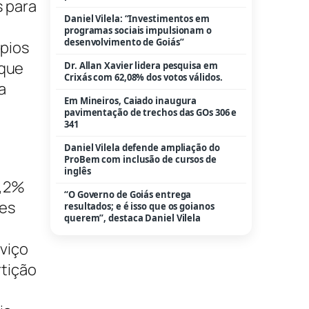
s para
Daniel Vilela: “Investimentos em
programas sociais impulsionam o
desenvolvimento de Goiás”
ípios
 que
Dr. Allan Xavier lidera pesquisa em
Crixás com 62,08% dos votos válidos.
a
Em Mineiros, Caiado inaugura
e
pavimentação de trechos das GOs 306 e
341
Daniel Vilela defende ampliação do
ProBem com inclusão de cursos de
inglês
3,2%
“O Governo de Goiás entrega
les
resultados; e é isso que os goianos
querem”, destaca Daniel Vilela
viço
rtição