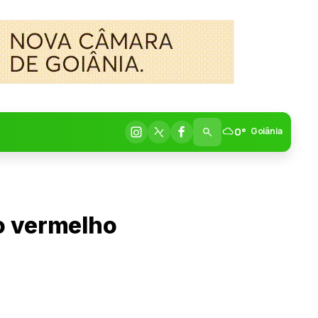
0°
Goiânia
o vermelho