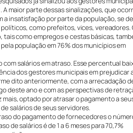
squisados já sinalizou aos gestores municipa
l. A maior parte dessas sinalizações, que ocor
a insatisfação por parte da população, se de
olíticos, como prefeitos, vices, vereadores.
ro, tais como empregos e cestas básicas, tam
e pela população em 76% dos municípios em
 com salários em atraso. Esse percentual bai
tência dos gestores municipais em prejudicar 
orme dito anteriormente, com a arrecadação d
go deste ano e com as perspectivas de retra
z mais, optado por atrasar o pagamento a seu
e salários de seus servidores.
raso do pagamento de fornecedores o númer
so de salários é de 1 a 6 meses para 70,7%