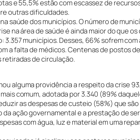
rotas e 55,5% estão com escassez de recurso
re outras dificuldades.
 na saúde dos municípios. O número de munic
rise na área de saúde é ainda maior do que os
: 3.357 municípios. Desses, 66% sofrem com 
m a falta de médicos. Centenas de postos d
retiradas de circulação.
ou alguma providência a respeito da crise 9
A mais comum, adotada por 3.340 (89% daque
reduzir as despesas de custeio (58%) que são
 da ação governamental e a prestação de ser
spesas com água, luz e material em uma repa