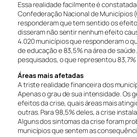
Essa realidade facilmente é constatada
Confederação Nacional de Municípios (
responderam que tem sentido os efeitos
disseram não sentir nenhum efeito causa
4.020 municípios que responderam o que
de educação e 83,5% na área de saúde.
pesquisados, o que representou 83,7% 
Áreas mais afetadas
A triste realidade financeira dos munic
Apenas o grau de sua intensidade. Os g
efeitos da crise, quais áreas mais atin
outras. Para 98,5% deles, a crise instal
Alguns dos sintomas da crise foram pro
municípios que sentem as consequênci