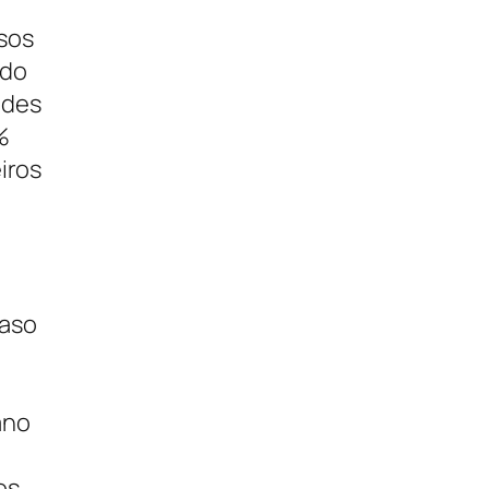
sos
ado
ades
%
iros
Caso
ano
os