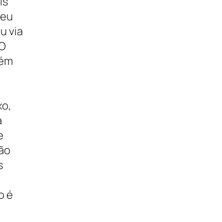
is
reu
u via
 O
bém
xo,
a
e
ção
s
o é