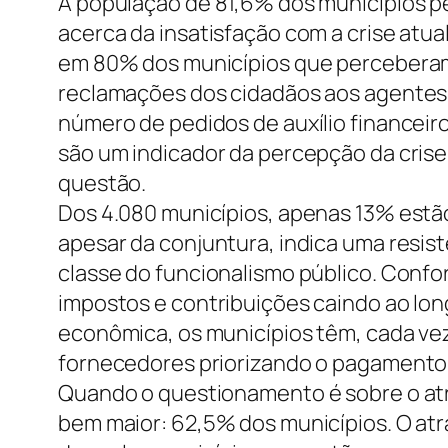
A população de 81,6% dos municípios pe
acerca da insatisfação com a crise atua
em 80% dos municípios que perceberam 
reclamações dos cidadãos aos agentes p
número de pedidos de auxílio financei
são um indicador da percepção da cris
questão.
Dos 4.080 municípios, apenas 13% estão
apesar da conjuntura, indica uma resis
classe do funcionalismo público. Conf
impostos e contribuições caindo ao lon
econômica, os municípios têm, cada ve
fornecedores priorizando o pagamento d
Quando o questionamento é sobre o at
bem maior: 62,5% dos municípios. O atra