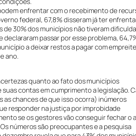
condições.
 podem enfrentar com o recebimento de recur
verno federal, 67,8% disseram já ter enfrent
s de 30% dos municípios não tiveram dificuld
ue declararam passar por esse problema, 64,7
unicípio a deixar restos a pagar com empreite
e ano.
ncertezas quanto ao fato dos municípios
 suas contas em cumprimento a legislação. 
es as chances de que isso ocorra) inúmeros
que responder na justiça por improbidade
amento se os gestores vão conseguir fechar o 
Os números são preocupantes e a pesquisa
e dezembro revela que para 43% dos municípi