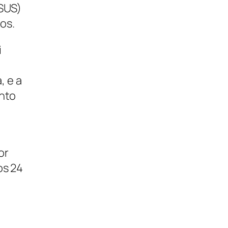
(SUS)
os.
i
, e a
ento
,
or
os 24