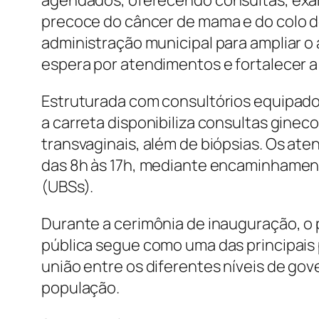
agendados, oferecendo consultas, exa
precoce do câncer de mama e do colo do
administração municipal para ampliar o
espera por atendimentos e fortalecer a
Estruturada com consultórios equipados
a carreta disponibiliza consultas ginec
transvaginais, além de biópsias. Os at
das 8h às 17h, mediante encaminhament
(UBSs).
Durante a cerimônia de inauguração, o 
pública segue como uma das principais 
união entre os diferentes níveis de gov
população.