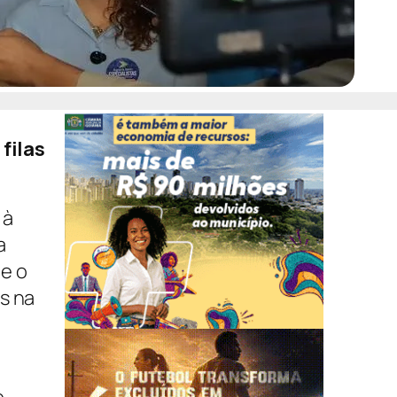
filas
 à
a
 e o
s na
Veja também
Pesquisa do Procon Goiás aponta