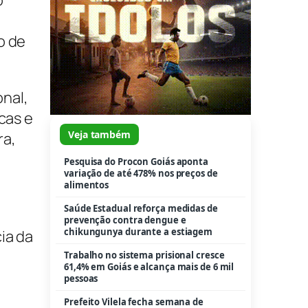
o
variação de até 478% nos preços de
alimentos
o de
Saúde Estadual reforça medidas de
prevenção contra dengue e
chikungunya durante a estiagem
Trabalho no sistema prisional cresce
nal,
61,4% em Goiás e alcança mais de 6 mil
pessoas
cas e
Prefeito Vilela fecha semana de
ra,
vistorias conferindo evolução no
e
recapeamento de Aparecida
HMAP amplia acesso a tratamento
especializado e devolve qualidade de
vida a pacientes com hérnias
complexas
ia da
Cia Jovem Basileu França abre Festival
de Dança de Joinville com espetáculo
“Don Quixote”
Bebê e três adolescentes são
resgatados em situação de abandono e