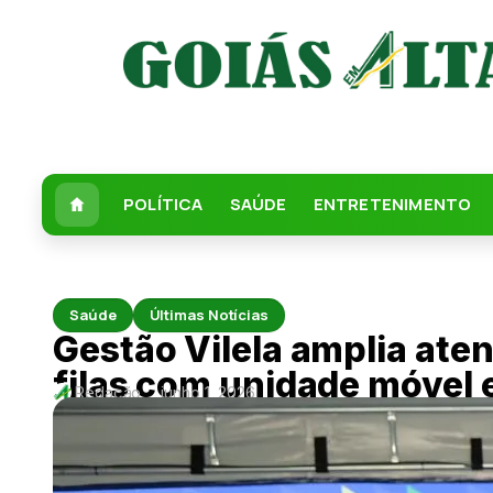
POLÍTICA
SAÚDE
ENTRETENIMENTO
Saúde
Últimas Notícias
Gestão Vilela amplia ate
filas com unidade móvel 
Redação
junho 1, 2026