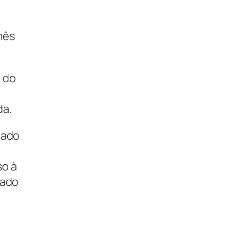
mês
 do
da.
iado
so à
zado