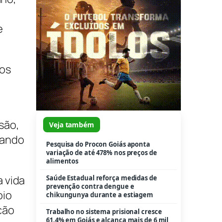
Veja também
Pesquisa do Procon Goiás aponta
e
variação de até 478% nos preços de
alimentos
Saúde Estadual reforça medidas de
prevenção contra dengue e
ços
chikungunya durante a estiagem
Trabalho no sistema prisional cresce
61,4% em Goiás e alcança mais de 6 mil
pessoas
são,
Fiscalização municipal identifica e
apreende veículo após descarte
hando
irregular de entulho no Parque
Primavera
Prefeito Vilela fecha semana de
vistorias conferindo evolução no
 vida
recapeamento de Aparecida
oio
Cia Jovem Basileu França abre Festival
ção
de Dança de Joinville com espetáculo
“Don Quixote”