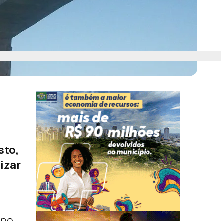
sto,
izar
ano,