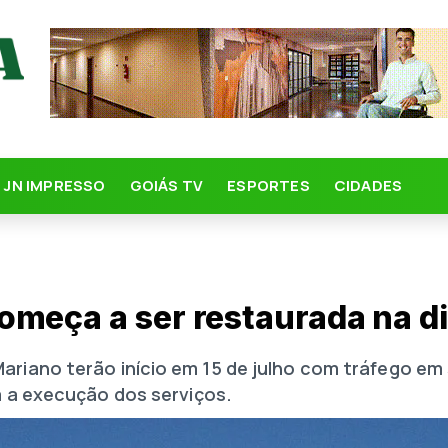
JN IMPRESSO
GOIÁS TV
ESPORTES
CIDADES
meça a ser restaurada na di
iano terão início em 15 de julho com tráfego em si
a a execução dos serviços.