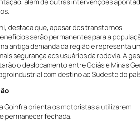
ntação, além de outras intervenções aponta
os.
ni, destaca que, apesar dos transtornos
benefícios serão permanentes para a populaç
uma antiga demanda da região e representa u
mais segurança aos usuários da rodovia. A ge
itarão o deslocamento entre Goiás e Minas Ger
agroindustrial com destino ao Sudeste do país
ção
a Goinfra orienta os motoristas a utilizarem
te permanecer fechada.