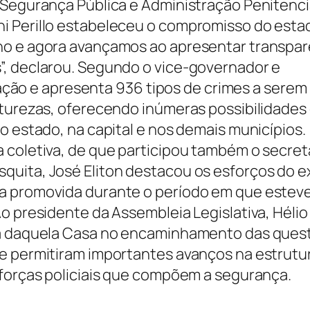
 Segurança Pública e Administração Penitenci
i Perillo estabeleceu o compromisso do esta
no e agora avançamos ao apresentar transpar
”, declarou. Segundo o vice-governador e
ização e apresenta 936 tipos de crimes a serem
aturezas, oferecendo inúmeras possibilidades
o estado, na capital e nos demais municípios.
 coletiva, de que participou também o secret
quita, José Eliton destacou os esforços do e
a promovida durante o período em que esteve
o presidente da Assembleia Legislativa, Hélio
ria daquela Casa no encaminhamento das ques
e permitiram importantes avanços na estrutu
 forças policiais que compõem a segurança.