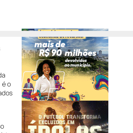
s
da
 é o
dados
so