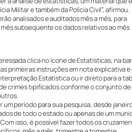
 a análise de estatísticas, um material que 
ia Militar e também da Polícia Civil”, afirmou.
erão analisados e auditados mês a mês, para
do mês subsequente os dados relativos ao mês
eressada clica no ícone de Estatísticas, na ba
 as primeiras instruções em nota explicativa e
terpretação Estatística ou ir direto para a ta
de crimes tipificados conforme o conjunto de 
outros.
er um período para sua pesquisa, desde janeir
 dados de todo o estado ou apenas de um munic
 Com isso, é possível fazer todos os cruzame
íficos, mês a mês, trimestre a trimestre,