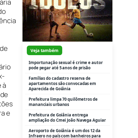
ária
do
ência
 de
Veja também
Importunação sexual é crime e autor
ário
pode pegar até 5 anos de prisão
x-
Famílias do cadastro reserva de
apartamentos são convocadas em
 à
Aparecida de Goiânia
 de
Prefeitura limpa 70 quilômetros de
tões
mananciais urbanos
ra e
Prefeitura de Goiânia entrega
ampliação do Cmei João Navega Aguiar
Aeroporto de Goiânia é um dos 12 da
Infraero no país com banheiros para