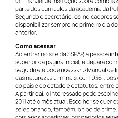
um manual de instrução sobre como fazer
parte dos currículos da academia da Políc
Segundo o secretário, os indicadores s
disponibilizar sempre no primeiro dia 
anterior.
Como acessar
Ao entrar no site da SSPAP, a pessoa int
superior da página inicial, e depara com
seguida ele pode acessar o Manual de In
das naturezas criminais, com 936 tipos 
do país e do estado e estatutos, entre 
A partir daí, o interessado pode escolh
2011 até o mês atual. Escolher se quer
selecionando, também, o tipo de crime.
com anos anteriores, por períodos espec