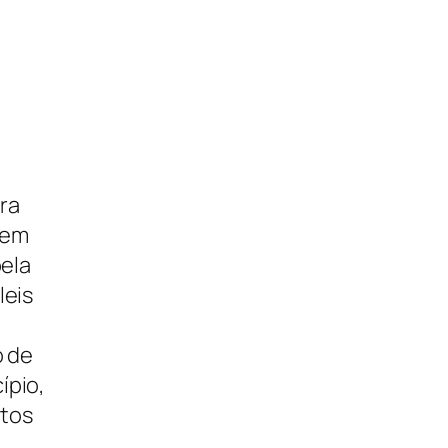
é
rra
 em
bela
leis
o de
ípio,
ntos