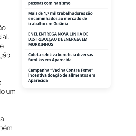
pessoas com nanismo
Mais de 1,7 mil trabalhadores são
encaminhados ao mercado de
trabalho em Goiânia
ão
ENEL ENTREGA NOVA LINHA DE
ial.
DISTRIBUIÇÃO DE ENERGIA EM
 e
MORRINHOS
ição
Coleta seletiva beneficia diversas
famílias em Aparecida
Campanha “Vacina Contra Fome”
incentiva doação de alimentos em
Aparecida
o
do um
 a
mbém