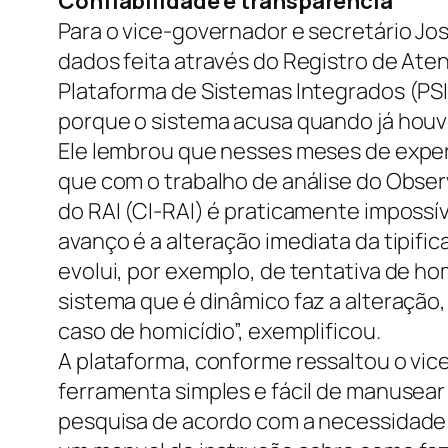
Confiabilidade e transparência
Para o vice-governador e secretário José
dados feita através do Registro de Ate
Plataforma de Sistemas Integrados (PSI)
porque o sistema acusa quando já houver
Ele lembrou que nesses meses de experi
que com o trabalho de análise do Obser
do RAI (CI-RAI) é praticamente impossív
avanço é a alteração imediata da tipifi
evolui, por exemplo, de tentativa de ho
sistema que é dinâmico faz a alteraçã
caso de homicídio”, exemplificou.
A plataforma, conforme ressaltou o vic
ferramenta simples e fácil de manusear
pesquisa de acordo com a necessidade 