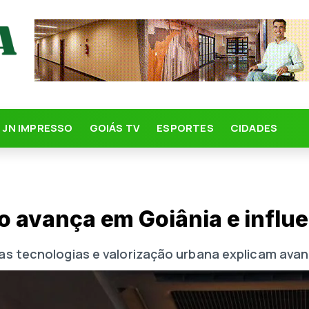
JN IMPRESSO
GOIÁS TV
ESPORTES
CIDADES
ão avança em Goiânia e influ
vas tecnologias e valorização urbana explicam ava