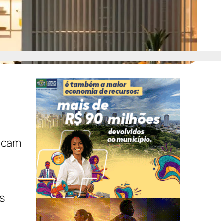
licam
s
Veja também