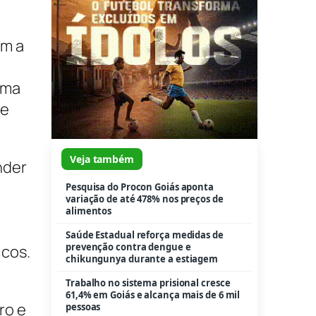
Pesquisa do Procon Goiás aponta
variação de até 478% nos preços de
alimentos
am a
Saúde Estadual reforça medidas de
prevenção contra dengue e
uma
chikungunya durante a estiagem
 e
Trabalho no sistema prisional cresce
61,4% em Goiás e alcança mais de 6 mil
pessoas
Prefeito Vilela fecha semana de
nder
vistorias conferindo evolução no
recapeamento de Aparecida
Cia Jovem Basileu França abre Festival
de Dança de Joinville com espetáculo
“Don Quixote”
icos.
Bebê e três adolescentes são
resgatados em situação de abandono e
maus-tratos em Aparecida de Goiânia
Centro de Apoio ao Romeiro inicia
ro e
atendimento 24 horas na Romaria 2026